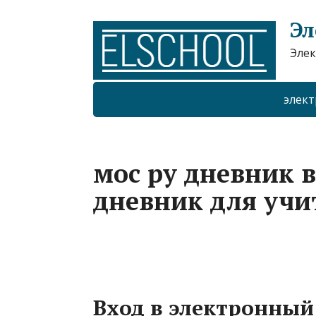
Эл
Элек
элект
мос ру дневник 
дневник для учи
Вход в электронный