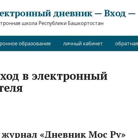
ектронный дневник — Вход — e
тронная школа Республики Башкортостан
ронное образование
личный кабинет
обратная
вход в электронный
теля
 журнал «Дневник Мос Ру»