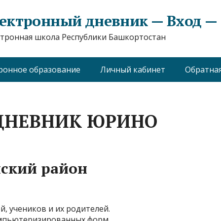
ектронный дневник — Вход — e
тронная школа Республики Башкортостан
ронное образование
Личный кабинет
Обратная
ДНЕВНИК ЮРИНО
нский район
, учеников и их родителей.
омпьютеризированных форм