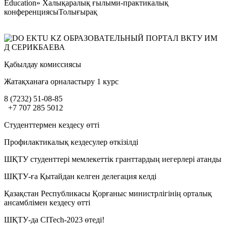
Education» Халықаралық ғылыми-практикалық
конференциясыТолығырақ
Қабылдау комиссиясы
Жатақханаға орналастыру 1 курс
8 (7232) 51-08-85
+7 707 285 5012
Студенттермен кездесу өтті
Профилактикалық кездесулер өткізілді
ШҚТУ студенттері мемлекеттік гранттардың иегерлері атанды
ШҚТУ-ға Қытайдан келген делегация келді
Қазақстан Республикасы Қорғаныс министрлігінің орталық
ансамблімен кездесу өтті
ШҚТУ-да CITech-2023 өтеді!