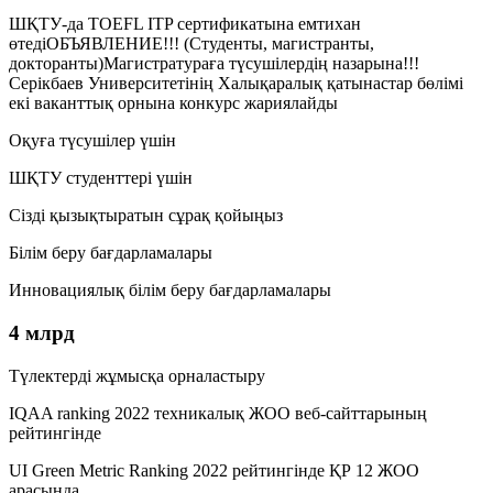
ШҚТУ-да TOEFL ITP сертификатына емтихан
өтедіОБЪЯВЛЕНИЕ!!! (Студенты, магистранты,
докторанты)Магистратураға түсушілердің назарына!!!
Серікбаев Университетінің Халықаралық қатынастар бөлімі
екі ваканттық орнына конкурс жариялайды
Оқуға түсушілер үшін
ШҚТУ студенттері үшін
Сізді қызықтыратын сұрақ қойыңыз
Білім беру бағдарламалары
Инновациялық білім беру бағдарламалары
4 млрд
Түлектерді жұмысқа орналастыру
IQAA ranking 2022 техникалық ЖОО веб-сайттарының
рейтингінде
UI Green Metric Ranking 2022 рейтингінде ҚР 12 ЖОО
арасында