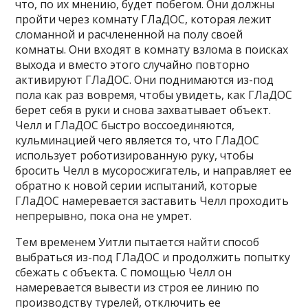
что, по их мнению, будет побегом. Они должны
пройти через комнату ГЛаДОС, которая лежит
сломанной и расчлененной на полу своей
комнаты. Они входят в комнату взлома в поисках
выхода и вместо этого случайно повторно
активируют ГЛаДОС. Они поднимаются из-под
пола как раз вовремя, чтобы увидеть, как ГЛаДОС
берет себя в руки и снова захватывает объект.
Челл и ГЛаДОС быстро воссоединяются,
кульминацией чего является то, что ГЛаДОС
использует роботизированную руку, чтобы
бросить Челл в мусоросжигатель, и направляет ее
обратно к новой серии испытаний, которые
ГЛаДОС намеревается заставить Челл проходить
непрерывно, пока она не умрет.
Тем временем Уитли пытается найти способ
выбраться из-под ГЛаДОС и продолжить попытку
сбежать с объекта. С помощью Челл он
намеревается вывести из строя ее линию по
производству турелей, отключить ее