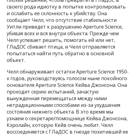
плохих решений, чтобы превратить ГЛаДОС в
своего рода идиотку в попытке контролировать
и ослабить ее склонность к убийству. Она
сообщает Челл, что отсутствие стабильности
Уитли приведет к разрушению Aperture Science,
убивая всех и вся внутри объекта. Прежде чем
Челл успевает решить, помогать ей или нет,
ГЛаДОС сбивает птица, и Челл отправляется
попытаться найти путь обратно в основной
объект.
Челл обнаруживает остатки Aperture Science 1950-
х годов, руководствуясь голосом ныне покойного
основателя Aperture Science Кейва Джонсона. Она
проходит серию испытаний, зачастую
вынужденная перемещаться между ними
нетрадиционными способами из-за ухудшения
состояния нижнего объекта. В это время мы
узнаем о секретаре/помощнице Кейва Джонсона,
Кэролайн, которую Кейв очень любит. Челл
воссоединяется с ГЛаДОС в гнезде похитившей ее