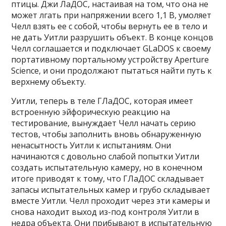
птицы. Джи ЛаДОС, настаивая на том, что она не
может лгать при напряжении всего 1,1 В, умоляет
Челл взять ее с собой, чтобы вернуть ее в тело и
не дать Уитли разрушить объект. В конце концов
Челл соглашается и подключает GLaDOS к своему
портативному портальному устройству Aperture
Science, и они продолжают пытаться найти путь к
верхнему объекту.
Уитли, теперь в теле ГЛаДОС, которая имеет
встроенную эйфорическую реакцию на
тестирование, вынуждает Челл начать серию
тестов, чтобы заполнить вновь обнаруженную
ненасытность Уитли к испытаниям. Они
начинаются с довольно слабой попытки Уитли
создать испытательную камеру, но в конечном
итоге приводят к тому, что ГЛаДОС складывает
запасы испытательных камер и грубо складывает
вместе Уитли. Челл проходит через эти камеры и
снова находит выход из-под контроля Уитли в
недра объекта. Они прибывают в испытательную