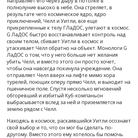
направляет его через дыру в потолке в
полнолуние высоко в небе. Она стреляет, в
результате чего космическое ядро, ядро ​​
приключений, Челл и Уитли, все еще
прикрепленные к телу ГЛаДОС, улетают в космос.
G ЛаДОС быстро восстанавливает контроль над
своим телом, сбивает Уитли в космос и
утаскивает Челл обратно на объект. Монологи G
ЛаДОС о том, что у него больше нет желания
убить Челл, и вместо этого он просто хочет,
чтобы она навсегда покинула учреждение. Она
отправляет Челл вверх на лифте мимо хора
турелей, поющих оперу прямо Челл, и выходит на
пшеничное поле. Спустя несколько мгновений
обгоревший и избитый Куб-компаньон
выбрасывается вслед за ней и приземляется на
землю рядом с Челл.
Находясь в космосе, раскаявшийся Уитли осознает
свой выбор и то, что он мог бы сделать по-
другому. Вместо этого ему хотелось бы помочь