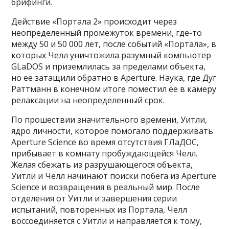
брифинги.
Действие «Портала 2» происходит через
неопределенный промежуток времени, где-то
между 50 и 50 000 лет, после событий «Портала», в
которых Челл уничтожила разумный компьютер
GLaDOS и приземлилась за пределами объекта,
но ее затащили обратно в Aperture. Наука, где Дуг
Раттманн в конечном итоге поместил ее в камеру
релаксации на неопределенный срок.
По прошествии значительного времени, Уитли,
ядро ​​личности, которое помогало поддерживать
Aperture Science во время отсутствия ГЛаДОС,
прибывает в комнату пробуждающейся Челл.
Желая сбежать из разрушающегося объекта,
Уитли и Челл начинают поиски побега из Aperture
Science и возвращения в реальный мир. После
отделения от Уитли и завершения серии
испытаний, повторенных из Портала, Челл
воссоединяется с Уитли и направляется к тому,