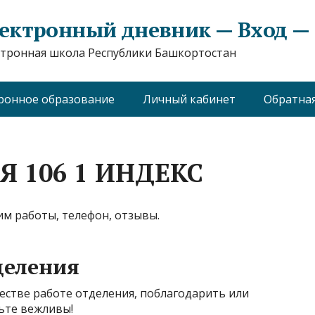
ектронный дневник — Вход — e
тронная школа Республики Башкортостан
ронное образование
Личный кабинет
Обратная
 106 1 ИНДЕКС
им работы, телефон, отзывы.
деления
естве работе отделения, поблагодарить или
ьте вежливы!