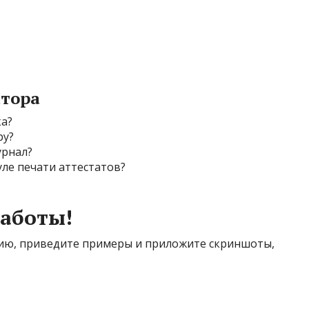
атора
ка?
ру?
урнал?
ле печати аттестатов?
аботы!
ю, приведите примеры и приложите скриншоты,