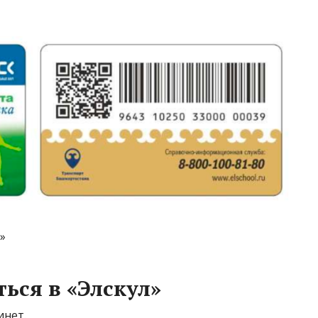
»
ься в «Элскул»
инет.