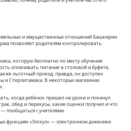
обавлю, почему родители и учителя часто его
 земельных и имущественных отношений Башкирии
форма позволяет родителям контролировать
ника, которую бесплатно по месту обучения
ость оплачивать питание в столовой и буфете,
также льготный проезд, правда, он доступен
ы и Стерлитамака. В некоторых магазинах
и.
еть, когда ребенок пришел на уроки и покинул
трак, обед и перекусы, какие оценки получил и что
 — пообщаться с учителями.
ных функциях «Элскул» — электронном дневнике