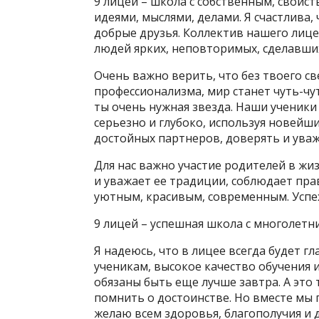
9 лицей – школа с собственным, свойс
идеями, мыслями, делами. Я счастлива,
добрые друзья. Коллектив нашего лице
людей ярких, неповторимых, сделавших
Очень важно верить, что без твоего св
профессионализма, мир станет чуть-чут
ты очень нужная звезда. Наши ученики
серьезно и глубоко, используя новейши
достойных партнеров, доверять и уважа
Для нас важно участие родителей в жи
и уважает ее традиции, соблюдает пра
уютным, красивым, современным. Успех 
9 лицей – успешная школа с многолет
Я надеюсь, что в лицее всегда будет г
ученикам, высокое качество обучения и
обязаны быть еще лучше завтра. А это 
помнить о достоинстве. Но вместе мы 
желаю всем здоровья, благополучия и д