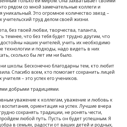
твенным только ей миром. Она захватывает своими
 что рядом со мной замечательные коллеги и
я уникальный. Это огромное количество звезд –
 учительский труд делом своей жизни.
ета, без твоей любви, творчества, таланта,
ь темнее, что без тебя будет трудно другим, что
 достойны наших учителей, учить их необходимо
е технологии и подходы, надо видеть в них
ть, сколько бы лет им ни было.
зни школы. Бесконечно благодарны тем, кто любит
вила. Спасибо всем, кто помогает сохранить лицей
учителя – это успех его учеников.
ними добрыми традициями.
лавным уважение к коллегам, уважение и любовь к
 воспитания, ориентация на успех. Лучшие вчера
трудно сохранять традиции, не ронять чести,
пройдем любой путь. Пусть он будет успешным. Я
обра в семьях, радости от ваших детей и родных,